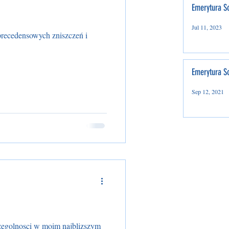
Emerytura So
Jul 11, 2023
precedensowych zniszczeń i
Emerytura So
Sep 12, 2021
zegolnosci w moim najblizszym