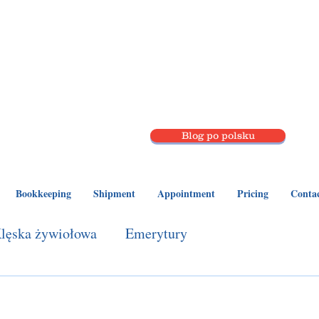
Your Best Choice!
sabk
offi
c
Blog po polsku
EMPLOYED
Bookkeeping
Shipment
Appointment
Pricing
Conta
lęska żywiołowa
Emerytury