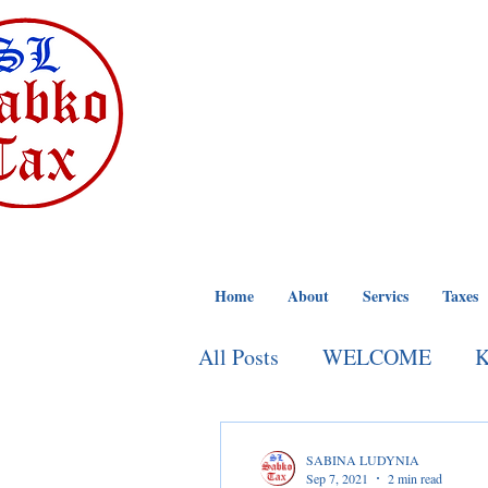
SABKO TAX
INCOME TAX
NOTARY PUBLIC
BOOKKEEPING FOR SELF-
Home
About
Servics
Taxes
All Posts
WELCOME
K
SABINA LUDYNIA
Sep 7, 2021
2 min read