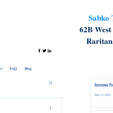
Sabko 
o@sabko-tax.com
ce: 908-288-4456
62B West 
ell: 908-240-1217
Raritan
ct
FAQ
Blog
Darmowa Po
Dec 13, 2023