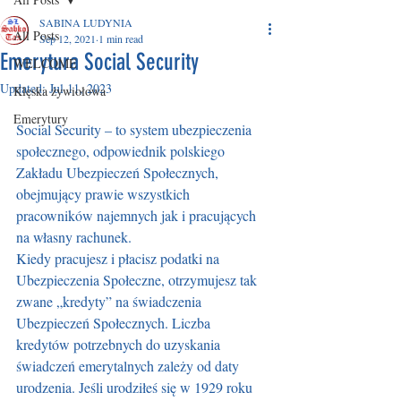
SABINA LUDYNIA
All Posts
Sep 12, 2021
1 min read
Emerytura Social Security
WELCOME
Updated:
Jul 11, 2023
Klęska żywiołowa
Emerytury
Social Security – to system ubezpieczenia 
społecznego, odpowiednik polskiego 
Zakładu Ubezpieczeń Społecznych, 
obejmujący prawie wszystkich 
pracowników najemnych jak i pracujących 
na własny rachunek.
Kiedy pracujesz i płacisz podatki na 
Ubezpieczenia Społeczne, otrzymujesz tak 
zwane „kredyty” na świadczenia 
Ubezpieczeń Społecznych. Liczba 
kredytów potrzebnych do uzyskania 
świadczeń emerytalnych zależy od daty 
urodzenia. Jeśli urodziłeś się w 1929 roku 