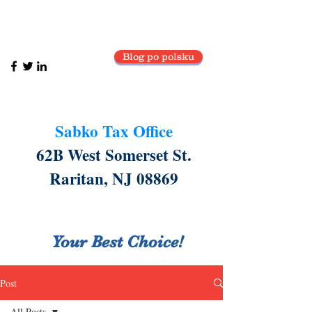
cell:
908-240-1217
Blog po polsku
Sabko Tax Office
62B West Somerset St.
Raritan, NJ 08869
Your Best Choice!
Post
All Posts