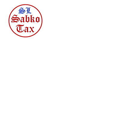
SABKO TAX
INCOME TAX
NOTARY PUBLIC
BOOKKEEPING FOR SELF-
EMPLOYED
sabko@sabko-tax.com
office:
908-288-4456